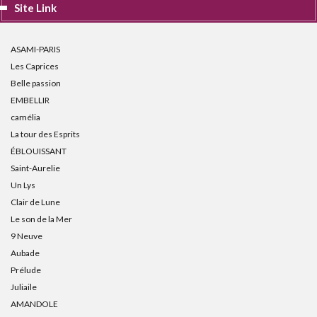
Site Link
ASAMI-PARIS
Les Caprices
Belle passion
EMBELLIR
camélia
La tour des Esprits
ÉBLOUISSANT
Saint-Aurelie
Un Lys
Clair de Lune
Le son de la Mer
9 Neuve
Aubade
Prélude
Juliaile
AMANDOLE