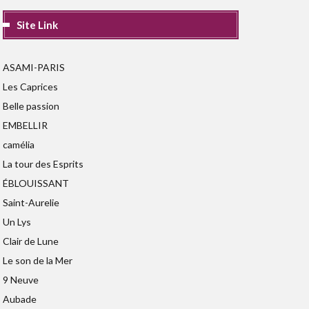
Site Link
ASAMI-PARIS
Les Caprices
Belle passion
EMBELLIR
camélia
La tour des Esprits
ÉBLOUISSANT
Saint-Aurelie
Un Lys
Clair de Lune
Le son de la Mer
9 Neuve
Aubade