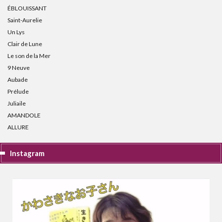
ÉBLOUISSANT
Saint-Aurelie
Un Lys
Clair de Lune
Le son de la Mer
9 Neuve
Aubade
Prélude
Juliaile
AMANDOLE
ALLURE
Instagram