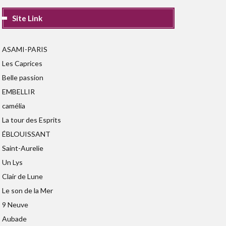
Site Link
ASAMI-PARIS
Les Caprices
Belle passion
EMBELLIR
camélia
La tour des Esprits
ÉBLOUISSANT
Saint-Aurelie
Un Lys
Clair de Lune
Le son de la Mer
9 Neuve
Aubade