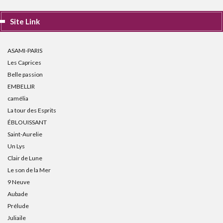
Site Link
ASAMI-PARIS
Les Caprices
Belle passion
EMBELLIR
camélia
La tour des Esprits
ÉBLOUISSANT
Saint-Aurelie
Un Lys
Clair de Lune
Le son de la Mer
9 Neuve
Aubade
Prélude
Juliaile