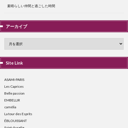
素晴らしい仲間と過ごした時間
アーカイブ
Site Link
ASAMI-PARIS
Les Caprices
Belle passion
EMBELLIR
camélia
La tour des Esprits
ÉBLOUISSANT
Saint-Aurelie