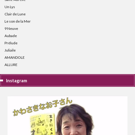
Un Lys
Clair de Lune
Le son de la Mer
9 Neuve
Aubade
Prélude
Juliaile
AMANDOLE
ALLURE
Instagram