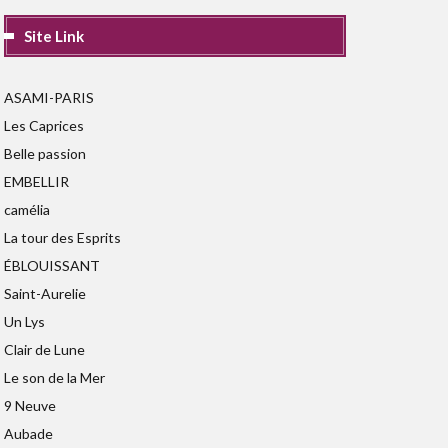
Site Link
ASAMI-PARIS
Les Caprices
Belle passion
EMBELLIR
camélia
La tour des Esprits
ÉBLOUISSANT
Saint-Aurelie
Un Lys
Clair de Lune
Le son de la Mer
9 Neuve
Aubade