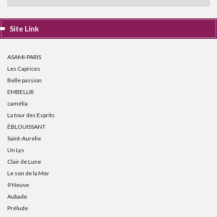
Site Link
ASAMI-PARIS
Les Caprices
Belle passion
EMBELLIR
camélia
La tour des Esprits
ÉBLOUISSANT
Saint-Aurelie
Un Lys
Clair de Lune
Le son de la Mer
9 Neuve
Aubade
Prélude