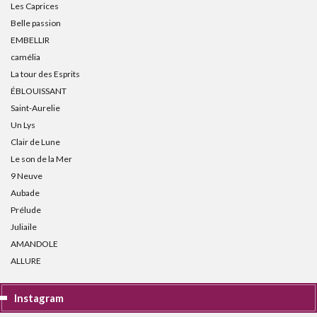
Les Caprices
Belle passion
EMBELLIR
camélia
La tour des Esprits
ÉBLOUISSANT
Saint-Aurelie
Un Lys
Clair de Lune
Le son de la Mer
9 Neuve
Aubade
Prélude
Juliaile
AMANDOLE
ALLURE
Instagram