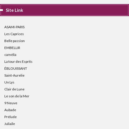
Site Link
ASAMI-PARIS
Les Caprices
Belle passion
EMBELLIR
camélia
La tour des Esprits
ÉBLOUISSANT
Saint-Aurelie
Un Lys
Clair de Lune
Le son de la Mer
9 Neuve
Aubade
Prélude
Juliaile