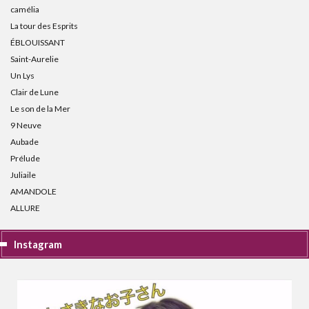
camélia
La tour des Esprits
ÉBLOUISSANT
Saint-Aurelie
Un Lys
Clair de Lune
Le son de la Mer
9 Neuve
Aubade
Prélude
Juliaile
AMANDOLE
ALLURE
Instagram