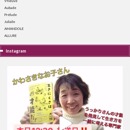
9 Neuve
Aubade
Prélude
Juliaile
AMANDOLE
ALLURE
Instagram