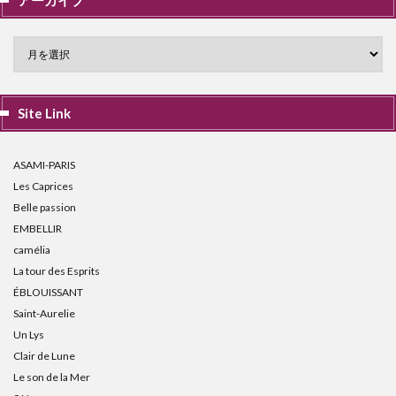
Site Link
ASAMI-PARIS
Les Caprices
Belle passion
EMBELLIR
camélia
La tour des Esprits
ÉBLOUISSANT
Saint-Aurelie
Un Lys
Clair de Lune
Le son de la Mer