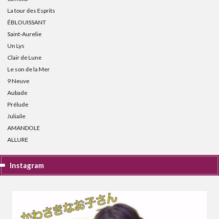
La tour des Esprits
ÉBLOUISSANT
Saint-Aurelie
Un Lys
Clair de Lune
Le son de la Mer
9 Neuve
Aubade
Prélude
Juliaile
AMANDOLE
ALLURE
Instagram