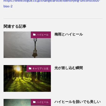
https://www.vogue.co.jp/change/article/identifying-unconscious-
bias-2
関連する記事
梅雨とハイヒール
ハイヒール
光が差し込む瞬間
キャリア / 人生
ハイヒールを脱いでも美しい
ハイヒール