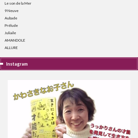
Le son de la Mer
9 Neuve
Aubade
Prélude
Juliaile
AMANDOLE
ALLURE
Instagram