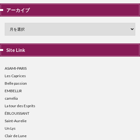
アーカイブ
Site Link
ASAMI-PARIS
Les Caprices
Belle passion
EMBELLIR
camélia
La tour des Esprits
ÉBLOUISSANT
Saint-Aurelie
Un Lys
Clair de Lune