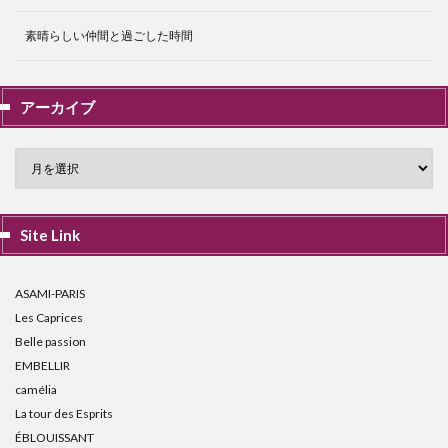
素晴らしい仲間と過ごした時間
アーカイブ
Site Link
ASAMI-PARIS
Les Caprices
Belle passion
EMBELLIR
camélia
La tour des Esprits
ÉBLOUISSANT