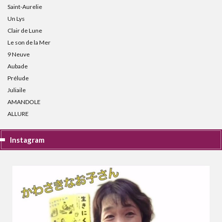
Saint-Aurelie
Un Lys
Clair de Lune
Le son de la Mer
9 Neuve
Aubade
Prélude
Juliaile
AMANDOLE
ALLURE
Instagram