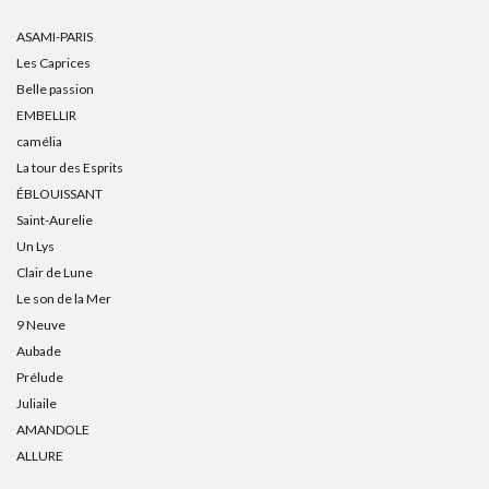
ASAMI-PARIS
Les Caprices
Belle passion
EMBELLIR
camélia
La tour des Esprits
ÉBLOUISSANT
Saint-Aurelie
Un Lys
Clair de Lune
Le son de la Mer
9 Neuve
Aubade
Prélude
Juliaile
AMANDOLE
ALLURE