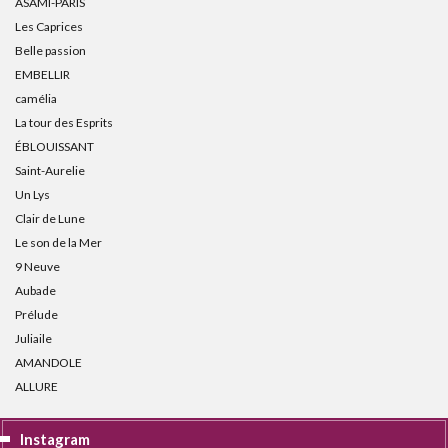
ASAMI-PARIS
Les Caprices
Belle passion
EMBELLIR
camélia
La tour des Esprits
ÉBLOUISSANT
Saint-Aurelie
Un Lys
Clair de Lune
Le son de la Mer
9 Neuve
Aubade
Prélude
Juliaile
AMANDOLE
ALLURE
Instagram