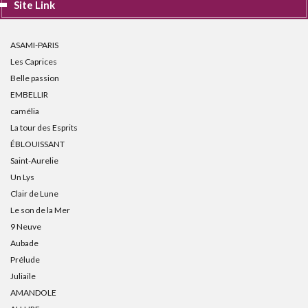
Site Link
ASAMI-PARIS
Les Caprices
Belle passion
EMBELLIR
camélia
La tour des Esprits
ÉBLOUISSANT
Saint-Aurelie
Un Lys
Clair de Lune
Le son de la Mer
9 Neuve
Aubade
Prélude
Juliaile
AMANDOLE